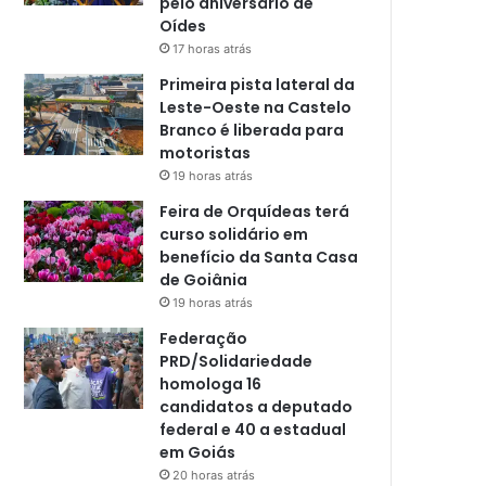
pelo aniversário de
Oídes
17 horas atrás
Primeira pista lateral da
Leste-Oeste na Castelo
Branco é liberada para
motoristas
19 horas atrás
Feira de Orquídeas terá
curso solidário em
benefício da Santa Casa
de Goiânia
19 horas atrás
Federação
PRD/Solidariedade
homologa 16
candidatos a deputado
federal e 40 a estadual
em Goiás
20 horas atrás