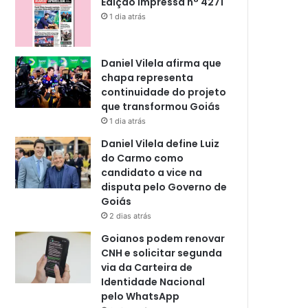
Edição impressa n° 4271
1 dia atrás
Daniel Vilela afirma que
chapa representa
continuidade do projeto
que transformou Goiás
1 dia atrás
Daniel Vilela define Luiz
do Carmo como
candidato a vice na
disputa pelo Governo de
Goiás
2 dias atrás
Goianos podem renovar
CNH e solicitar segunda
via da Carteira de
Identidade Nacional
pelo WhatsApp