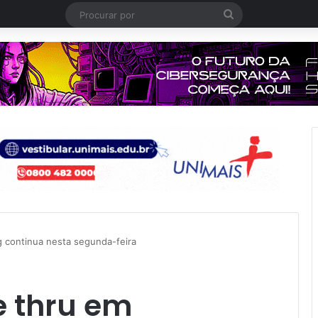
Procurar
por
g continua nesta segunda-feira
e thru em