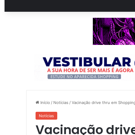
Início
/
Notícias
/
Vacinação drive thru em Shoppin
Notícias
Vacinação driv