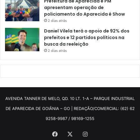
Prefeitura de Aparecida e PM
apresentam operação de
policiamento do Aparecida é Show
2 dias atrás
Daniel Vilela terá o apoio de 92% dos
prefeitos e 12 partidos políticos na
busca da reeleição
2 dias atrás
AVENIDA TANNER DE MELO, QD. 10 LT. 1-A – PARQUE INDUSTRIAL
DE APARECIDA DE GOIÂNIA – GO | REDAÇÃO/COMERCIAL: (62) 62
9258-9987 / 98169-1255
Facebook
X
Instagram