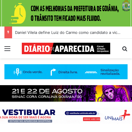
Daniel Vilela define Luiz do Carmo como candidato a vice na disputa pelo Governo de Goiás
Menu
Pr