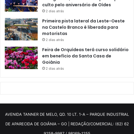
culto pelo aniversário de Oídes
2 dias atrás
Primeira pista lateral da Leste-Oeste
na Castelo Branco é liberada para
motoristas
2 dias atrás
Feira de Orquídeas terá curso solidário
em benefício da Santa Casa de
Goiânia
2 dias atrás
AVENIDA TANNER DE MELO, QD. 10 LT. 1-A – PARQUE INDUSTRIAL
DE APARECIDA DE GOIÂNIA – GO | REDAÇÃO/COMERCIAL: (62) 62
9258-9987 / 98169-1255