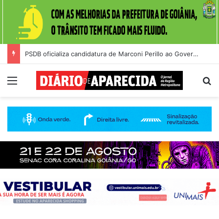
PSDB oficializa candidatura de Marconi Perillo ao Governo de Goiás durante convenção na Alego
Menu
Pr