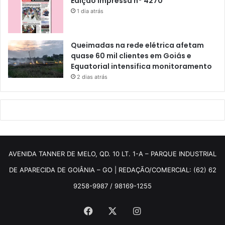
Edição impressa n° 4270
1 dia atrás
Queimadas na rede elétrica afetam
quase 60 mil clientes em Goiás e
Equatorial intensifica monitoramento
2 dias atrás
AVENIDA TANNER DE MELO, QD. 10 LT. 1-A – PARQUE INDUSTRIAL
DE APARECIDA DE GOIÂNIA – GO | REDAÇÃO/COMERCIAL: (62) 62
9258-9987 / 98169-1255
Facebook
X
Instagram