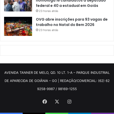
homologa 16 candidatos a deputado
federal e 40 a estadual em Goiás
23 horas atrás
OVG abre inscrições para 93 vagas de
trabalho no Natal do Bem 2026
23 horas atrás
AVENIDA TANNER DE MELO, QD. 10 LT. 1-A – PARQUE INDUSTRIAL
DE APARECIDA DE GOIÂNIA – GO | REDAÇÃO/COMERCIAL: (62) 62
9258-9987 / 98169-1255
Facebook
X
Instagram