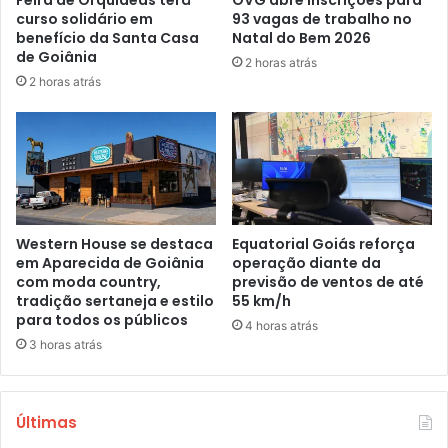
Feira de Orquídeas terá
OVG abre inscrições para
curso solidário em
93 vagas de trabalho no
benefício da Santa Casa
Natal do Bem 2026
de Goiânia
2 horas atrás
2 horas atrás
Western House se destaca
Equatorial Goiás reforça
em Aparecida de Goiânia
operação diante da
com moda country,
previsão de ventos de até
tradição sertaneja e estilo
55 km/h
para todos os públicos
4 horas atrás
3 horas atrás
Últimas