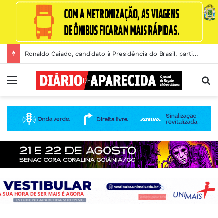
Ronaldo Caiado, candidato à Presidência do Brasil, participa de sabatina na GloboNews
Menu
Pr