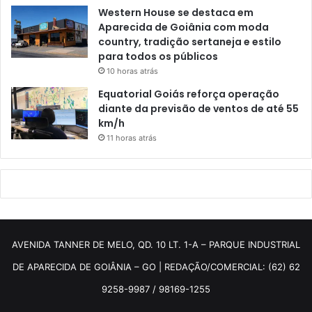
Western House se destaca em
Aparecida de Goiânia com moda
country, tradição sertaneja e estilo
para todos os públicos
10 horas atrás
Equatorial Goiás reforça operação
diante da previsão de ventos de até 55
km/h
11 horas atrás
AVENIDA TANNER DE MELO, QD. 10 LT. 1-A – PARQUE INDUSTRIAL
DE APARECIDA DE GOIÂNIA – GO | REDAÇÃO/COMERCIAL: (62) 62
9258-9987 / 98169-1255