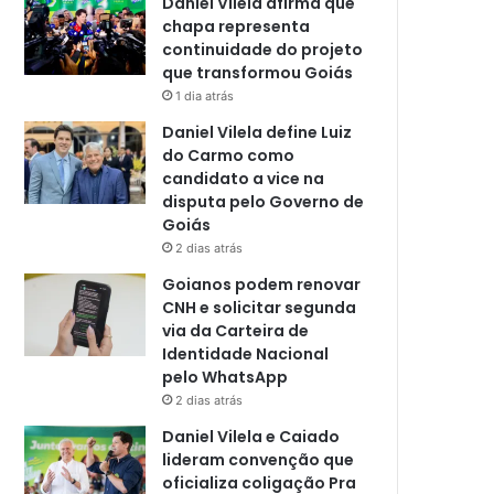
Daniel Vilela afirma que
chapa representa
continuidade do projeto
que transformou Goiás
1 dia atrás
Daniel Vilela define Luiz
do Carmo como
candidato a vice na
disputa pelo Governo de
Goiás
2 dias atrás
Goianos podem renovar
CNH e solicitar segunda
via da Carteira de
Identidade Nacional
pelo WhatsApp
2 dias atrás
Daniel Vilela e Caiado
lideram convenção que
oficializa coligação Pra