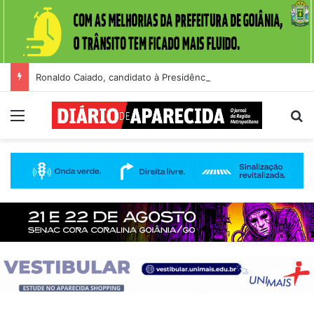
Ronaldo Caiado, candidato à Presidência do Brasil, participa de sabatina na GloboNews
Menu
Pr