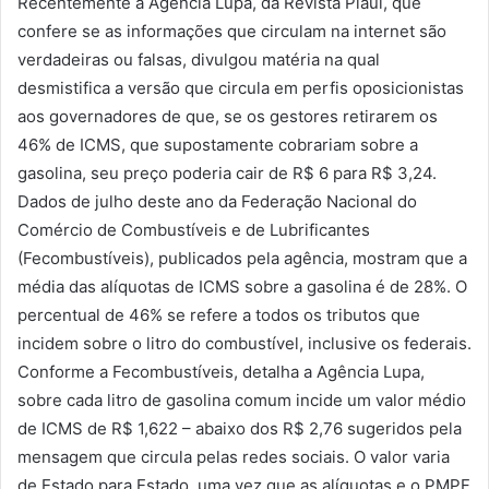
Recentemente a Agência Lupa, da Revista Piauí, que
confere se as informações que circulam na internet são
verdadeiras ou falsas, divulgou matéria na qual
desmistifica a versão que circula em perfis oposicionistas
aos governadores de que, se os gestores retirarem os
46% de ICMS, que supostamente cobrariam sobre a
gasolina, seu preço poderia cair de R$ 6 para R$ 3,24.
Dados de julho deste ano da Federação Nacional do
Comércio de Combustíveis e de Lubrificantes
(Fecombustíveis), publicados pela agência, mostram que a
média das alíquotas de ICMS sobre a gasolina é de 28%. O
percentual de 46% se refere a todos os tributos que
incidem sobre o litro do combustível, inclusive os federais.
Conforme a Fecombustíveis, detalha a Agência Lupa,
sobre cada litro de gasolina comum incide um valor médio
de ICMS de R$ 1,622 – abaixo dos R$ 2,76 sugeridos pela
mensagem que circula pelas redes sociais. O valor varia
de Estado para Estado, uma vez que as alíquotas e o PMPF