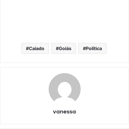
Caiado
Goiás
Política
vanessa