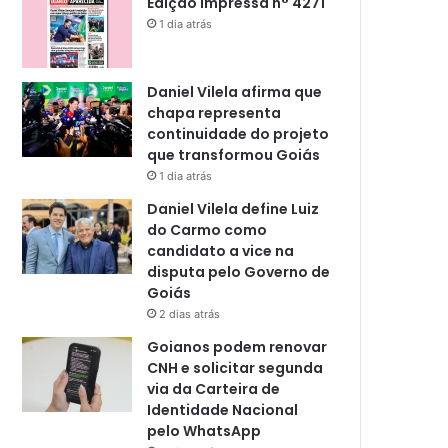
Edição impressa n° 4271
1 dia atrás
Daniel Vilela afirma que
chapa representa
continuidade do projeto
que transformou Goiás
1 dia atrás
Daniel Vilela define Luiz
do Carmo como
candidato a vice na
disputa pelo Governo de
Goiás
2 dias atrás
Goianos podem renovar
CNH e solicitar segunda
via da Carteira de
Identidade Nacional
pelo WhatsApp