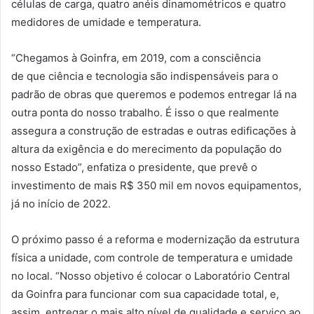
células de carga, quatro anéis dinamométricos e quatro
medidores de umidade e temperatura.
“Chegamos à
Goinfra
, em 2019, com a consciência
de
que
ciência e tecnologia são indispensáveis para o
padrão de
obras
que
queremos e podemos entregar lá na
outra ponta do nosso trabalho. É isso o
que
realmente
assegura a construção de estradas e outras edificações à
altura da exigência e do merecimento da população do
nosso Estado”, enfatiza o presidente,
que
prevê o
investimento de mais
R
$ 350
mil
em novos equipamentos,
já no início de 2022.
O próximo passo é a reforma e
moderniza
ção da estrutura
física a unidade, com controle de temperatura e umidade
no local. “Nosso objetivo é colocar o
Laboratório
Central
da
Goinfra
para funcionar com sua capacidade total, e,
assim, entregar o mais alto nível de
qualidade
e serviço ao