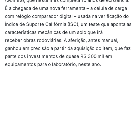
(
Goinfra
),
que
neste mês completa 10 anos de existência.
É a chegada de uma nova ferramenta – a célula de carga
com relógio comparador digital – usada na verificação do
Índice de Suporte Califórnia (ISC), um teste
que
aponta as
características mecânicas de um solo
que
irá
receber
obras
rodoviárias
. A aferição, antes manual,
ganhou em precisão a partir da aquisição do item,
que
faz
parte dos
investimentos
de quase
R
$
300
mil
em
equipamentos para o
laboratório
, neste ano.