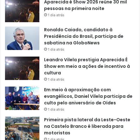
Aparecida é Show 2026 reúne 30 mil
pessoas na primeira noite
1 dia atrás
Ronaldo Caiado, candidato à
Presidência do Brasil, participa de
sabatina na GloboNews
1 dia atrás
Leandro Vilela prestigia Aparecida É
Show em meio a ações de incentivo à
cultura
1 dia atrás
Em meio à aproximação com
evangélicos, Daniel Vilela participa de
culto pelo aniversário de Oídes
1 dia atrás
Primeira pista lateral da Leste-Oeste
na Castelo Branco é liberada para
motoristas
1 dia atrás