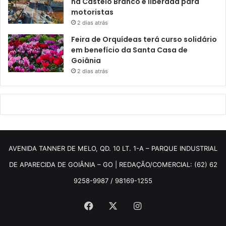
na Castelo Branco é liberada para
motoristas
2 dias atrás
Feira de Orquídeas terá curso solidário
em benefício da Santa Casa de
Goiânia
2 dias atrás
AVENIDA TANNER DE MELO, QD. 10 LT. 1-A – PARQUE INDUSTRIAL
DE APARECIDA DE GOIÂNIA – GO | REDAÇÃO/COMERCIAL: (62) 62
9258-9987 / 98169-1255
Facebook
X
Instagram