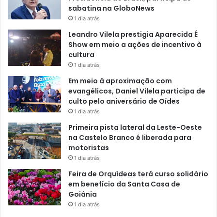
sabatina na GloboNews
1 dia atrás
Leandro Vilela prestigia Aparecida É
Show em meio a ações de incentivo à
cultura
1 dia atrás
Em meio à aproximação com
evangélicos, Daniel Vilela participa de
culto pelo aniversário de Oídes
1 dia atrás
Primeira pista lateral da Leste-Oeste
na Castelo Branco é liberada para
motoristas
1 dia atrás
Feira de Orquídeas terá curso solidário
em benefício da Santa Casa de
Goiânia
1 dia atrás