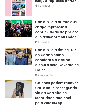
Edição impressa n° 4271
1 dia atrás
Daniel Vilela afirma que
chapa representa
continuidade do projeto
que transformou Goiás
1 dia atrás
Daniel Vilela define Luiz
do Carmo como
candidato a vice na
disputa pelo Governo de
Goiás
2 dias atrás
Goianos podem renovar
CNH e solicitar segunda
via da Carteira de
Identidade Nacional
pelo WhatsApp