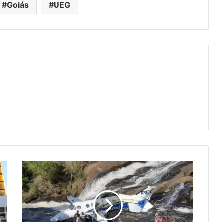
Goiás
UEG