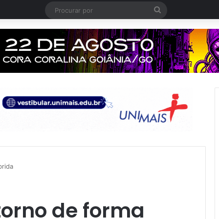
Procurar
por
brida
torno de forma