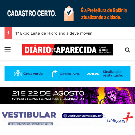
1ª Expo Leite de Hidrolândia deve movimentar R$ 1,5 milhão em negócios
Menu
Pr