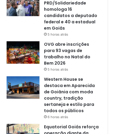
PRD/Solidariedade
homologa 16
candidatos a deputado
federal e 40 a estadual
em Goiás
5 horas atrás
OVG abre inscrições
para 93 vagas de
trabalho no Natal do
Bem 2026
5 horas atrás
Western House se
destaca em Aparecida
de Goiânia com moda
country, tradição
sertaneja e estilo para
todos os públicos
6 horas atrás
Equatorial Goiás reforça
operação diante da