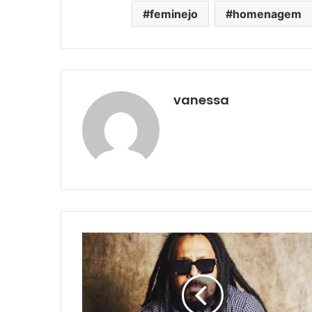
feminejo
homenagem
vanessa