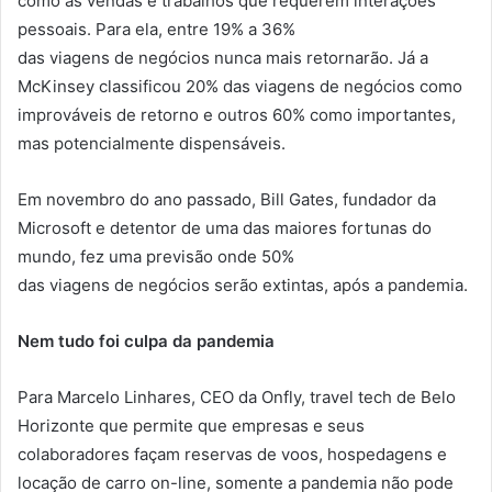
como as vendas e trabalhos
que
requerem interações
pessoais. Para ela, entre 19% a 36%
das
viagens
de
negócios
nunca mais retornarão. Já a
McKinsey classificou 20% das
viagens
de
negócios
como
improváveis de retorno e outros 60% como importantes,
mas potencialmente dispensáveis.
Em novembro do ano passado, Bill Gates, fundador da
Microsoft e detentor de uma das maiores fortunas do
mundo, fez uma previsão onde 50%
das
viagens
de
negócios
serão extintas, após a
pandemia
.
Nem tudo foi culpa da
pandemia
Para Marcelo Linhares, CEO da Onfly, travel tech de Belo
Horizonte
que
permite
que
empresas e seus
colaboradores façam reservas de voos, hospedagens e
locação de carro on-line, somente a
pandemia
não pode