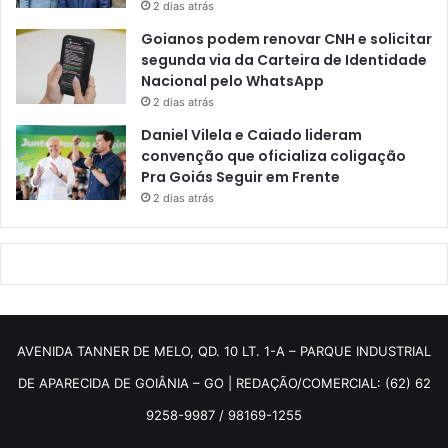
2 dias atrás
Goianos podem renovar CNH e solicitar
segunda via da Carteira de Identidade
Nacional pelo WhatsApp
2 dias atrás
Daniel Vilela e Caiado lideram
convenção que oficializa coligação
Pra Goiás Seguir em Frente
2 dias atrás
AVENIDA TANNER DE MELO, QD. 10 LT. 1-A – PARQUE INDUSTRIAL
DE APARECIDA DE GOIÂNIA – GO | REDAÇÃO/COMERCIAL: (62) 62
9258-9987 / 98169-1255