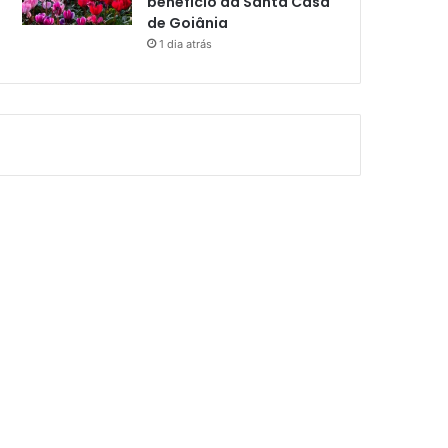
benefício da Santa Casa
de Goiânia
1 dia atrás