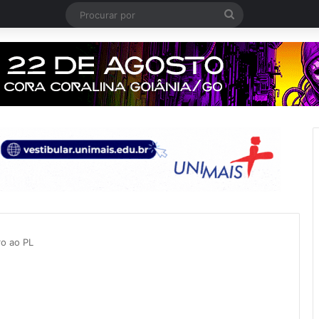
Procurar
por
ro ao PL