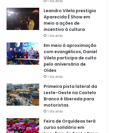
1 dia atrás
Leandro Vilela prestigia
Aparecida É Show em
meio a ações de
incentivo à cultura
1 dia atrás
Em meio à aproximação
com evangélicos, Daniel
Vilela participa de culto
pelo aniversário de
Oídes
1 dia atrás
Primeira pista lateral da
Leste-Oeste na Castelo
Branco é liberada para
motoristas
1 dia atrás
Feira de Orquídeas terá
curso solidário em