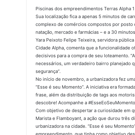
Piscinas dos empreendimentos Terras Alpha 1 
Sua localização fica a apenas 5 minutos de ca
complexo de comércios compostos por posto d
natação, mercado e farmácias – e a 30 minuto
Yara Peixoto Felipe Teixeira, servidora públi
Cidade Alpha, comenta que a funcionalidade of
decisivos para a compra de seu loteamento. “A
necessários, um verdadeiro bairro planejado qu
segurança”.
No início de novembro, a urbanizadora fez u
“Esse é seu Momento”. A iniciativa era forma
frase, além da distribuição de tags aos motor
descobre! Acompanhe a #EsseEoSeuMomento
Com objetivo de despertar a curiosidade em q
Marista e Flamboyant, a ação que durou três 
urbanizadora na cidade. “Esse é seu Momento”
empreendimento, que tinha como objetivo desp