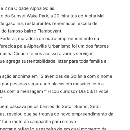
e 2 na Cidade Alpha Goiás.
rro do Sunset Wake Park, a 20 minutos do Alpha Mall –
e gasolina, restaurantes renomados, escola de
s do famoso bairro Flamboyant.
ca Federal, moradora de outro empreendimento da
erecida pela Alphaville Urbanismo foi um dos fatores
qui na Cidade temos acesso a vários serviços
e agrega sustentabilidade, lazer para toda família e
ma ação anônima em 12 avenidas de Goiânia com o nome
da por pessoas segurando placas em mosaico com a
istas com a mensagem “”Ficou curioso? Dia 08/11 você
”.
uem passava pelos bairros do Setor Bueno, Setor
dias, revelou que se tratava do novo empreendimento da
 foi o mote da campanha para o novo
ertar a reflexão a respeito de em qual momento da