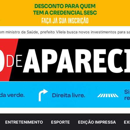
 Aparecida flagra abandono de seis cães e reitera que o ato é crime ina
ENTRETENIMENTO
ESPORTE
EDIÇÃO IMPRESSA
EX