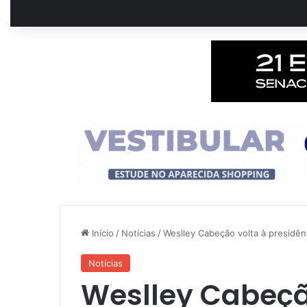
Início
/
Notícias
/
Weslley Cabeção volta à presidên
Notícias
Weslley Cabeçã