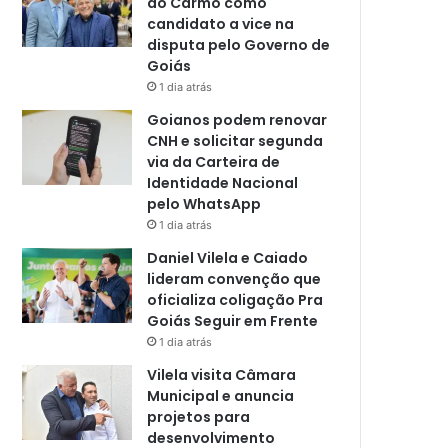
do Carmo como
candidato a vice na
disputa pelo Governo de
Goiás
1 dia atrás
Goianos podem renovar
CNH e solicitar segunda
via da Carteira de
Identidade Nacional
pelo WhatsApp
1 dia atrás
Daniel Vilela e Caiado
lideram convenção que
oficializa coligação Pra
Goiás Seguir em Frente
1 dia atrás
Vilela visita Câmara
Municipal e anuncia
projetos para
desenvolvimento