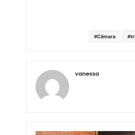
Câmara
t
vanessa