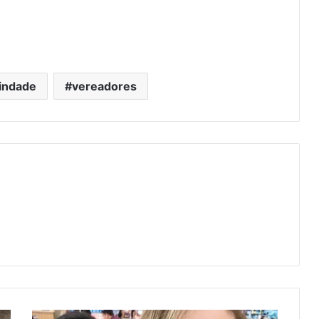
rindade
vereadores