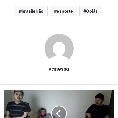
brasileirão
esporte
Goiás
vanessa