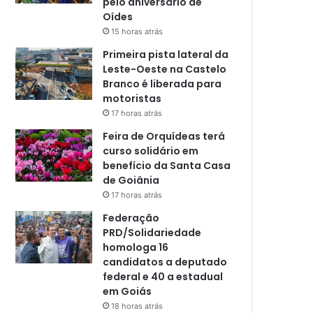
pelo aniversário de
Oídes
15 horas atrás
Primeira pista lateral da
Leste-Oeste na Castelo
Branco é liberada para
motoristas
17 horas atrás
Feira de Orquídeas terá
curso solidário em
benefício da Santa Casa
de Goiânia
17 horas atrás
Federação
PRD/Solidariedade
homologa 16
candidatos a deputado
federal e 40 a estadual
em Goiás
18 horas atrás