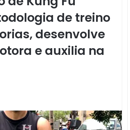
o de Kung Fu
odologia de treino
orias, desenvolve
tora e auxilia na