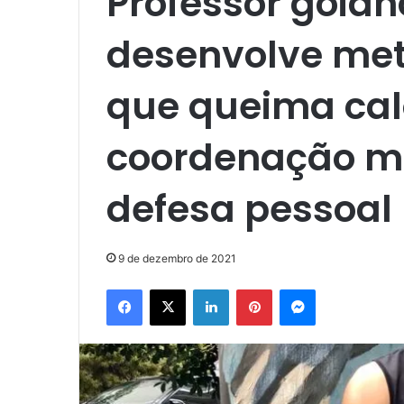
Professor goian
desenvolve met
que queima cal
coordenação mo
defesa pessoal
9 de dezembro de 2021
Facebook
X
Linkedin
Pinterest
Messenger