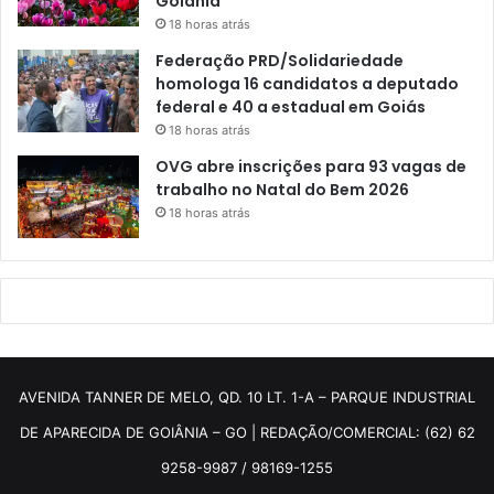
Goiânia
18 horas atrás
Federação PRD/Solidariedade
homologa 16 candidatos a deputado
federal e 40 a estadual em Goiás
18 horas atrás
OVG abre inscrições para 93 vagas de
trabalho no Natal do Bem 2026
18 horas atrás
AVENIDA TANNER DE MELO, QD. 10 LT. 1-A – PARQUE INDUSTRIAL
DE APARECIDA DE GOIÂNIA – GO | REDAÇÃO/COMERCIAL: (62) 62
9258-9987 / 98169-1255