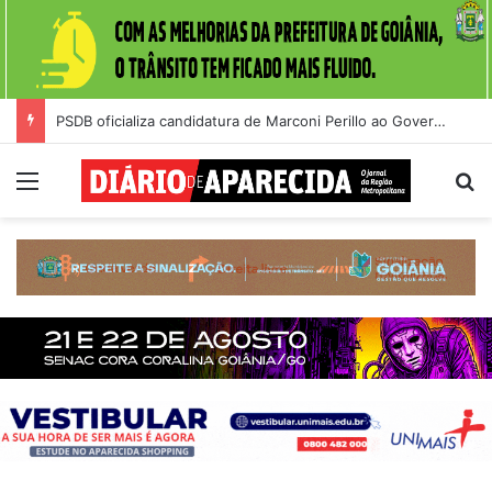
PSDB oficializa candidatura de Marconi Perillo ao Governo de Goiás durante convenção na Alego
Menu
Pr