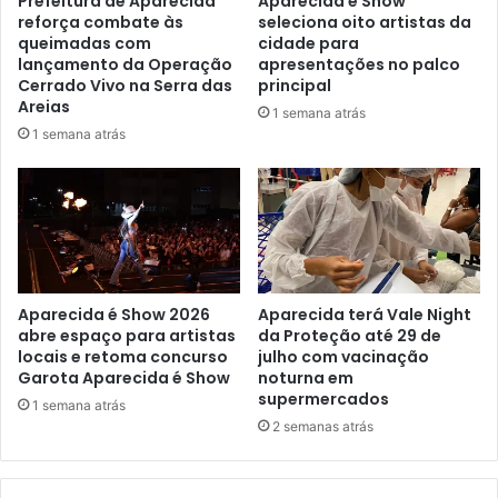
Prefeitura de Aparecida
Aparecida é Show
reforça combate às
seleciona oito artistas da
queimadas com
cidade para
lançamento da Operação
apresentações no palco
Cerrado Vivo na Serra das
principal
Areias
1 semana atrás
1 semana atrás
Aparecida é Show 2026
Aparecida terá Vale Night
abre espaço para artistas
da Proteção até 29 de
locais e retoma concurso
julho com vacinação
Garota Aparecida é Show
noturna em
supermercados
1 semana atrás
2 semanas atrás