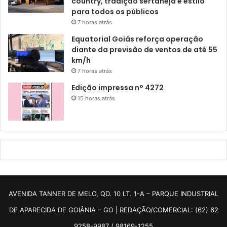
country, tradição sertaneja e estilo
para todos os públicos
7 horas atrás
Equatorial Goiás reforça operação
diante da previsão de ventos de até 55
km/h
7 horas atrás
Edição impressa n° 4272
15 horas atrás
AVENIDA TANNER DE MELO, QD. 10 LT. 1-A – PARQUE INDUSTRIAL
DE APARECIDA DE GOIÂNIA – GO | REDAÇÃO/COMERCIAL: (62) 62
9258-9987 / 98169-1255