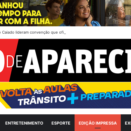
 e Caiado lideram convenção que oficializa coligação Pra Goiás Seguir e
ENTRETENIMENTO
ESPORTE
EDIÇÃO IMPRESSA
EX