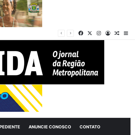
Facebook
X
Instagram
Entrar
Artigo 
Bar
m Frente
PEDIENTE
ANUNCIE CONOSCO
CONTATO