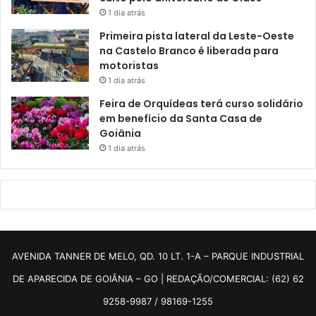
1 dia atrás
Primeira pista lateral da Leste-Oeste
na Castelo Branco é liberada para
motoristas
1 dia atrás
Feira de Orquídeas terá curso solidário
em benefício da Santa Casa de
Goiânia
1 dia atrás
AVENIDA TANNER DE MELO, QD. 10 LT. 1-A – PARQUE INDUSTRIAL
DE APARECIDA DE GOIÂNIA – GO | REDAÇÃO/COMERCIAL: (62) 62
9258-9987 / 98169-1255