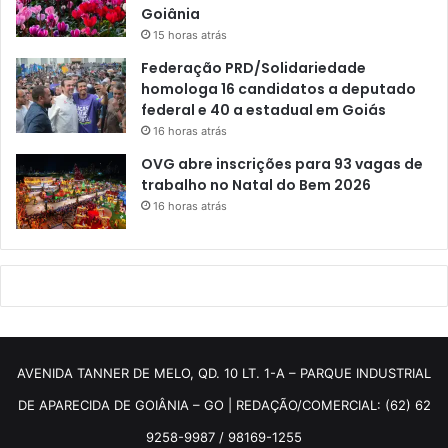
Goiânia
15 horas atrás
Federação PRD/Solidariedade
homologa 16 candidatos a deputado
federal e 40 a estadual em Goiás
16 horas atrás
OVG abre inscrições para 93 vagas de
trabalho no Natal do Bem 2026
16 horas atrás
AVENIDA TANNER DE MELO, QD. 10 LT. 1-A – PARQUE INDUSTRIAL
DE APARECIDA DE GOIÂNIA – GO | REDAÇÃO/COMERCIAL: (62) 62
9258-9987 / 98169-1255