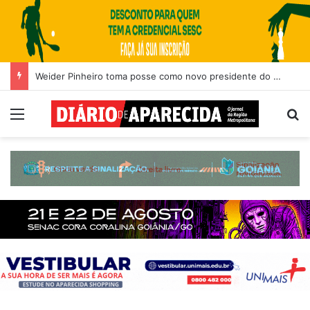
Weider Pinheiro toma posse como novo presidente do Rotary Club de Aparecida de Goiânia
Menu
Pr