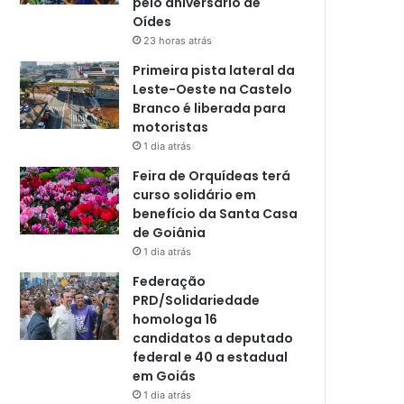
pelo aniversário de
Oídes
23 horas atrás
Primeira pista lateral da
Leste-Oeste na Castelo
Branco é liberada para
motoristas
1 dia atrás
Feira de Orquídeas terá
curso solidário em
benefício da Santa Casa
de Goiânia
1 dia atrás
Federação
PRD/Solidariedade
homologa 16
candidatos a deputado
federal e 40 a estadual
em Goiás
1 dia atrás