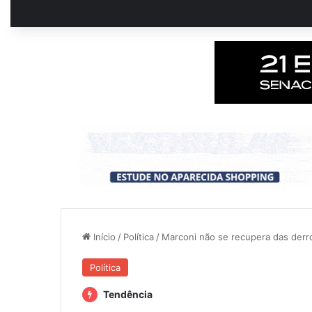
Início
/
Política
/
Marconi não se recupera das derr
Política
Tendência