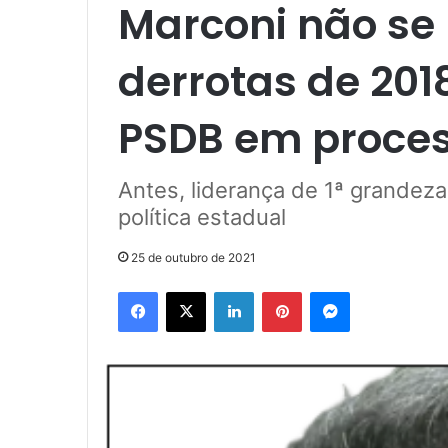
Marconi não se
derrotas de 2018
PSDB em process
Antes, liderança de 1ª grandeza
política estadual
25 de outubro de 2021
Facebook
X
Linkedin
Pinterest
Messenger