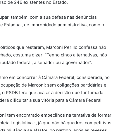
erso de 246 existentes no Estado.
cupar, também, com a sua defesa nas denúncias
 e Estadual, de improbidade administrativa, como o
líticos que restaram, Marconi Perillo confessa não
ado, costuma dizer: “Tenho cinco alternativas, não
eputado federal, a senador ou a governador”.
smo em concorrer à Câmara Federal, considerada, no
eocupação de Marconi: sem coligações partidárias e
 o PSDB terá que acatar a decisão que for tomada
derá dificultar a sua vitória para a Câmara Federal.
ni tem encontrado empecilhos na tentativa de formar
eia Legislativa -, já que não há quadros competitivos
 da militância se afastou do partido, após as reveses